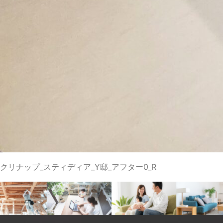
クリナップ_スティディア_Y邸_アフター0_R