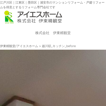
江戸川区｜江東区｜墨田区｜浦安市のマンションリフォーム・戸建リフォー
ムを得意とするリフォーム専門会社です
株式会社 伊東精観堂
伊東精観堂/アイエスホーム
>
越川邸_キッチン_before