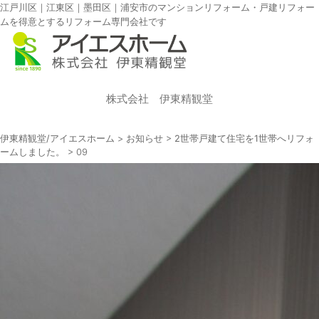
江戸川区｜江東区｜墨田区｜浦安市のマンションリフォーム・戸建リフォー
ムを得意とするリフォーム専門会社です
株式会社 伊東精観堂
伊東精観堂/アイエスホーム
>
お知らせ
>
2世帯戸建て住宅を1世帯へリフォ
ームしました。
>
09