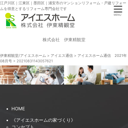
江戸川区｜江東区｜墨田区｜浦安市のマンションリフォーム・戸建リフォー
ムを得意とするリフォーム専門会社です
MENU
株式会社 伊東精観堂
伊東精観堂/アイエスホーム
>
アイエス通信
>
アイエスホーム通信 2021年
08月号
>
20210831143057621
HOME
《アイエスホームの家づくり》
コンセプト