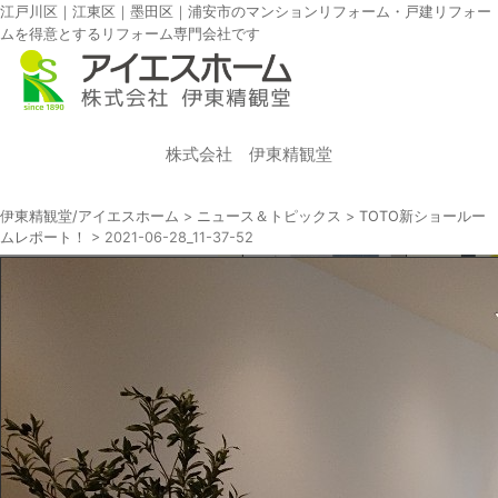
江戸川区｜江東区｜墨田区｜浦安市のマンションリフォーム・戸建リフォー
ムを得意とするリフォーム専門会社です
株式会社 伊東精観堂
伊東精観堂/アイエスホーム
>
ニュース＆トピックス
>
TOTO新ショールー
ムレポート！
>
2021-06-28_11-37-52