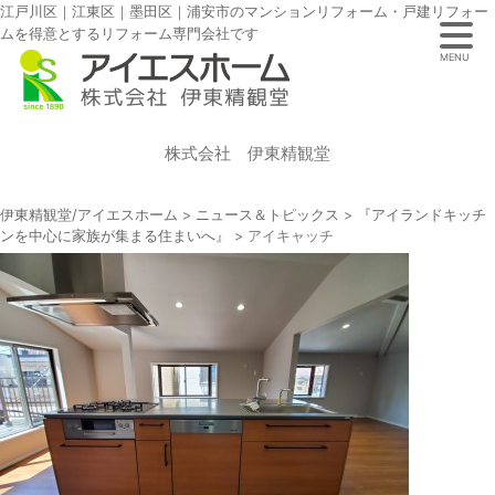
江戸川区｜江東区｜墨田区｜浦安市のマンションリフォーム・戸建リフォー
ムを得意とするリフォーム専門会社です
MENU
株式会社 伊東精観堂
伊東精観堂/アイエスホーム
>
ニュース＆トピックス
>
『アイランドキッチ
ンを中心に家族が集まる住まいへ』
>
アイキャッチ