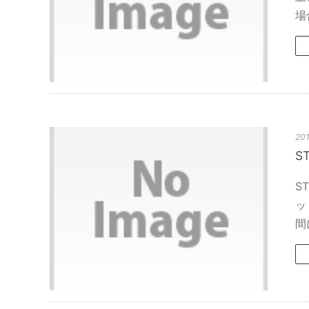
場
201
S
S
ッ
間