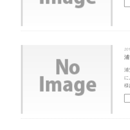
201
浦
浦
に
様