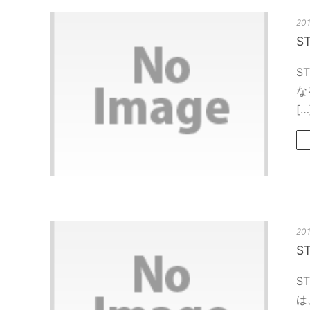
201
S
S
な
[…
201
S
S
は