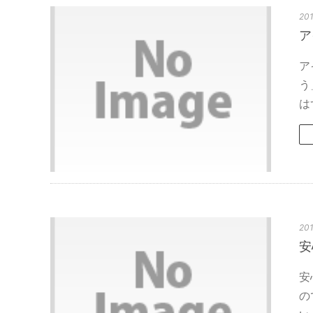
201
ア
ア
う
は
201
安
安
の