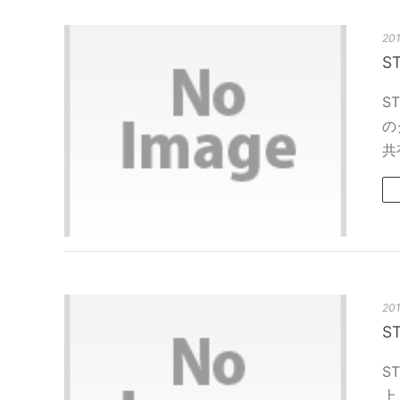
201
S
S
の
共
201
S
S
上