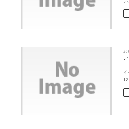
い
201
イ
イ
1