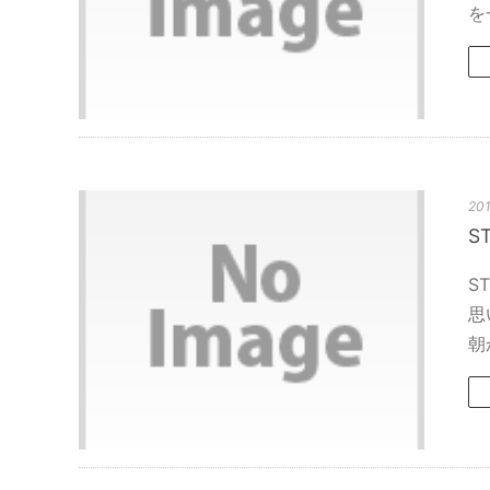
を
201
S
S
思
朝