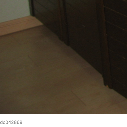
dc042869