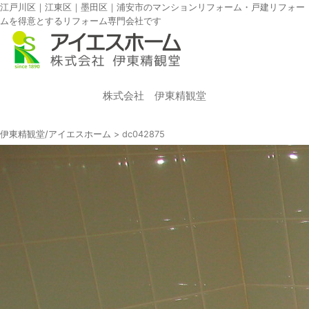
江戸川区｜江東区｜墨田区｜浦安市のマンションリフォーム・戸建リフォー
ムを得意とするリフォーム専門会社です
株式会社 伊東精観堂
伊東精観堂/アイエスホーム
>
dc042875