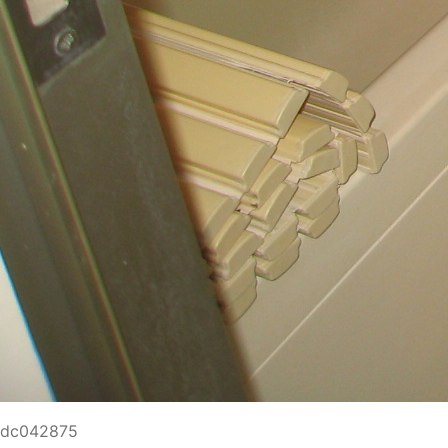
dc042875