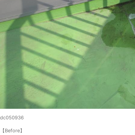
dc050936
【Before】