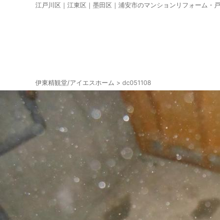
江戸川区｜江東区｜墨田区｜浦安市のマンションリフォーム・
伊東精観堂/アイエスホーム
>
dc051108