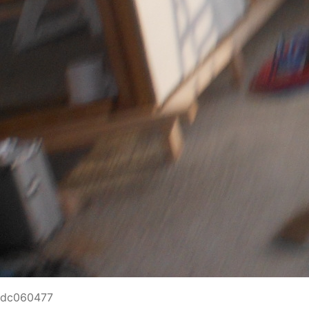
dc060477