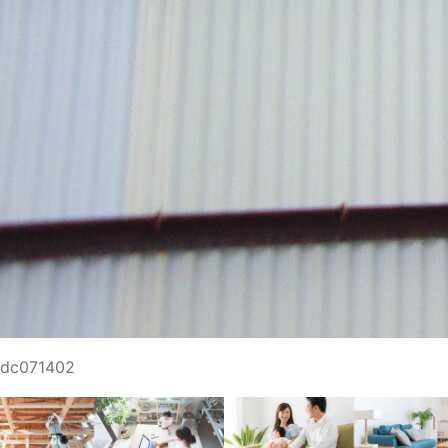
dc071402