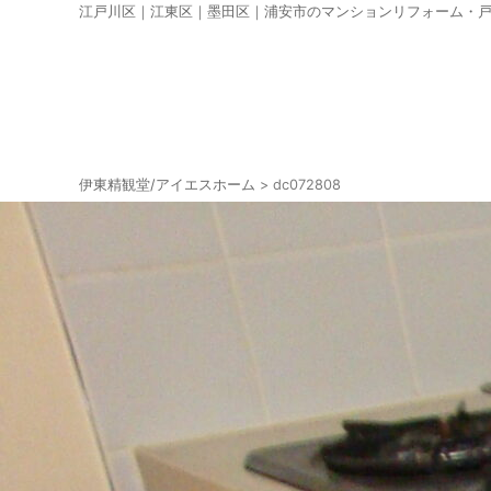
江戸川区｜江東区｜墨田区｜浦安市のマンションリフォーム・
伊東精観堂/アイエスホーム
>
dc072808