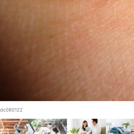
dc080122