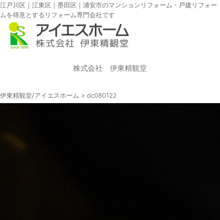
江戸川区｜江東区｜墨田区｜浦安市のマンションリフォーム・戸建リフォー
ムを得意とするリフォーム専門会社です
株式会社 伊東精観堂
伊東精観堂/アイエスホーム
>
dc080122