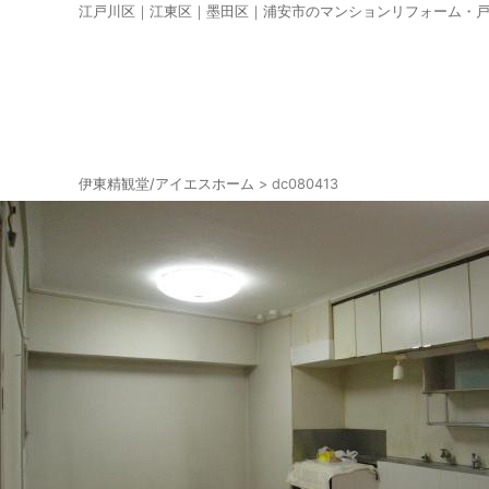
江戸川区｜江東区｜墨田区｜浦安市のマンションリフォーム・
伊東精観堂/アイエスホーム
>
dc080413