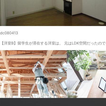
dc080413
【洋室B】留学生が滞在する洋室は、 元はLDK空間だったの