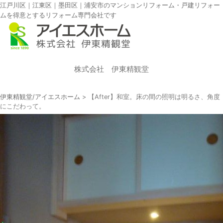
江戸川区｜江東区｜墨田区｜浦安市のマンションリフォーム・戸建リフォー
ムを得意とするリフォーム専門会社です
株式会社 伊東精観堂
伊東精観堂/アイエスホーム
>
【After】和室。床の間の照明は明るさ、角度
にこだわって。