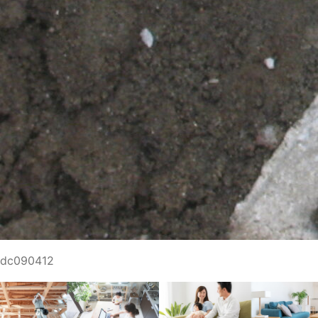
dc090412