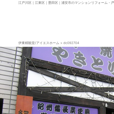
江戸川区｜江東区｜墨田区｜浦安市のマンションリフォーム・
伊東精観堂/アイエスホーム
>
dc092704