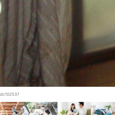
dc102537