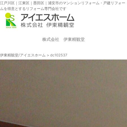
江戸川区｜江東区｜墨田区｜浦安市のマンションリフォーム・戸建リフォー
ムを得意とするリフォーム専門会社です
株式会社 伊東精観堂
伊東精観堂/アイエスホーム
>
dc102537