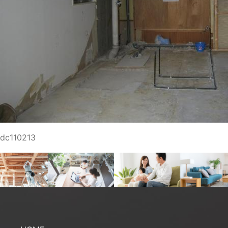
dc110213