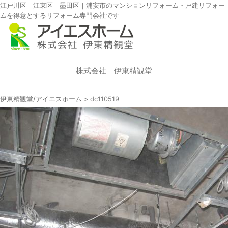
江戸川区｜江東区｜墨田区｜浦安市のマンションリフォーム・戸建リフォー
ムを得意とするリフォーム専門会社です
株式会社 伊東精観堂
伊東精観堂/アイエスホーム
>
dc110519