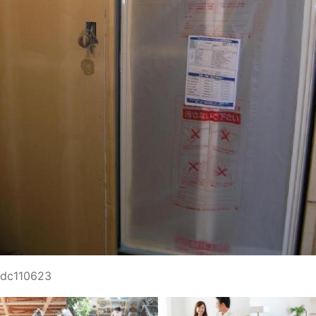
dc110623