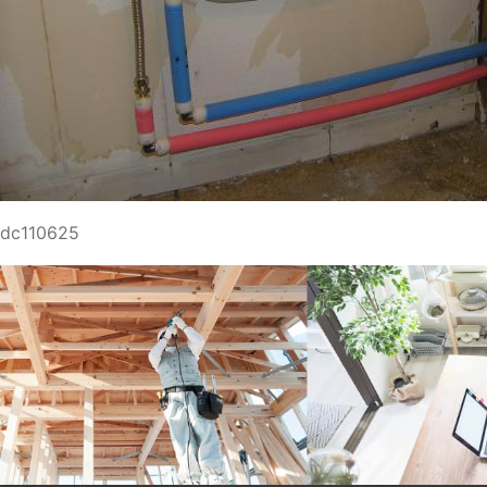
dc110625