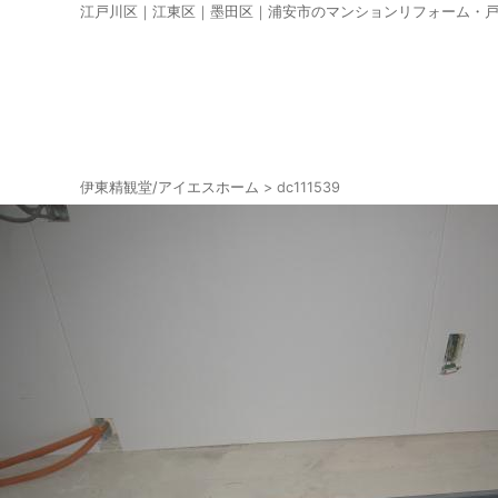
江戸川区｜江東区｜墨田区｜浦安市のマンションリフォーム・
伊東精観堂/アイエスホーム
>
dc111539