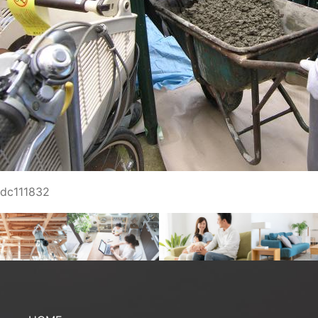
dc111832