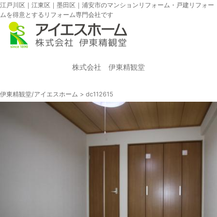
江戸川区｜江東区｜墨田区｜浦安市のマンションリフォーム・戸建リフォー
ムを得意とするリフォーム専門会社です
株式会社 伊東精観堂
伊東精観堂/アイエスホーム
>
dc112615