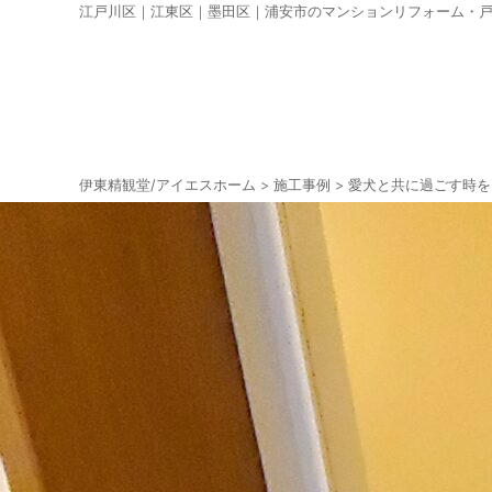
江戸川区｜江東区｜墨田区｜浦安市のマンションリフォーム・
伊東精観堂/アイエスホーム
>
施工事例
>
愛犬と共に過ごす時を