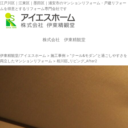
江戸川区｜江東区｜墨田区｜浦安市のマンションリフォーム・戸建リフォー
ムを得意とするリフォーム専門会社です
株式会社 伊東精観堂
伊東精観堂/アイエスホーム
>
施工事例
>
”クール&モダン”と過ごしやすさを
両立したマンションリフォーム
>
相川邸_リビング_After2