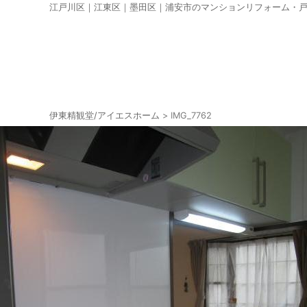
江戸川区｜江東区｜墨田区｜浦安市のマンションリフォーム・
伊東精観堂/アイエスホーム
>
IMG_7762