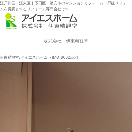
江戸川区｜江東区｜墨田区｜浦安市のマンションリフォーム・戸建リフォー
ムを得意とするリフォーム専門会社です
株式会社 伊東精観堂
伊東精観堂/アイエスホーム
>
IMG_8602xxx1