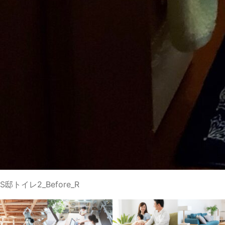
S邸トイレ2_Before_R