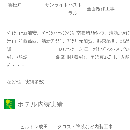
新松戸 サンライトパスト
全面改修工事
ラル：
ﾍﾞｲｼﾃｨｰ新浦安、ﾊﾟｰｸｼﾃｨｰﾀｳﾝﾊｳｽ､南篠崎ｽｶｲﾊｲﾂ、清新北
ｼﾃｨｺｰﾌﾟ西葛西、清新ﾌﾟﾗｻﾞ、ﾌﾟﾗｻﾞ元加賀、ﾙﾈ東品川、北品川ﾎｰﾑ
陽 ｺｽﾓﾌｪｽﾀ一之江、ﾗｲｵﾝｽﾞﾏﾝｼｮﾝﾛﾜｲﾔﾙ北小
ﾊｲﾗｰｸ船堀 多摩川扶養ﾊｲﾂ、美浜東ｴｽﾃｰﾄ、入船東ｴｽﾃ
ﾎﾟ・・・
など他 実績多数
ホテル内装実績
ヒルトン成田：
クロス・塗装など内装工事