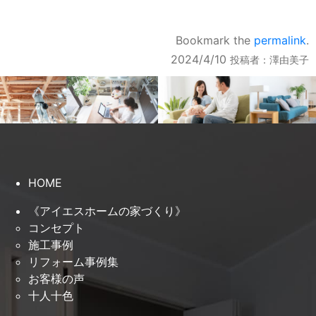
Bookmark the
permalink
.
2024/4/10
投稿者：
澤由美子
HOME
《アイエスホームの家づくり》
コンセプト
施工事例
リフォーム事例集
お客様の声
十人十色