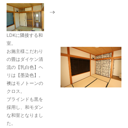
LDKに隣接する和
室。
お施主様こだわり
の畳はダイケン清
流の【乳白色】ヘ
リは【墨染色】。
襖はモノトーンの
クロス。
ブラインドも黒を
採用し、和モダン
な和室となりまし
た。